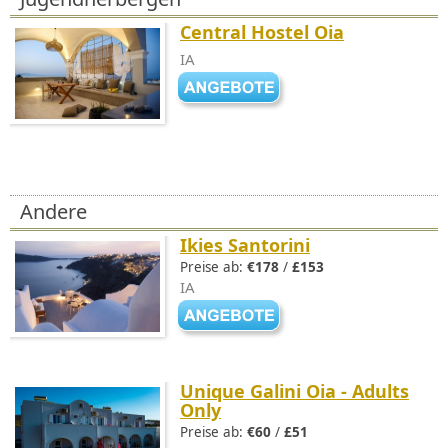
Central Hostel Oia
IA
Andere
Ikies Santorini
Preise ab:
€178
/
£153
IA
Unique Galini Oia - Adults
Only
Preise ab:
€60
/
£51