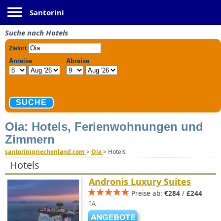
Toggle navigation
Santorini
Suche nach Hotels
Oia: Hotels, Ferienwohnungen und
Zimmern
santorinigriechenland.com
>
Oia
>
Hotels
Hotels
Andronis Luxury Suites
Preise ab:
€284
/
£244
IA