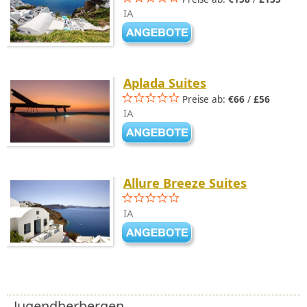
IA
Aplada Suites
Preise ab:
€66
/
£56
IA
Allure Breeze Suites
IA
Jugendherbergen