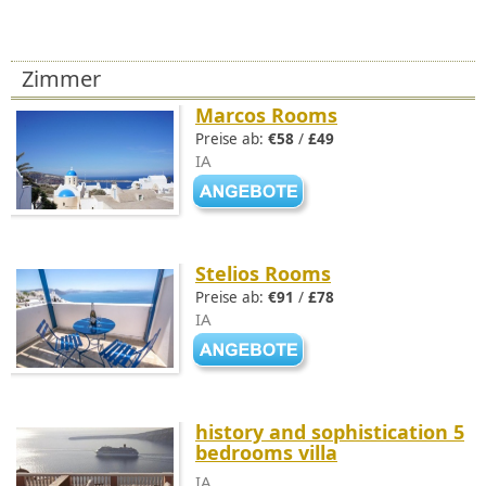
Zimmer
Marcos Rooms
Preise ab:
€58
/
£49
IA
Stelios Rooms
Preise ab:
€91
/
£78
IA
history and sophistication 5
bedrooms villa
IA