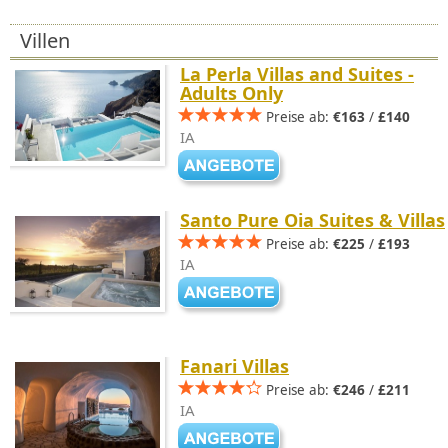
Villen
La Perla Villas and Suites -
Adults Only
Preise ab:
€163
/
£140
IA
Santo Pure Oia Suites & Villas
Preise ab:
€225
/
£193
IA
Fanari Villas
Preise ab:
€246
/
£211
IA