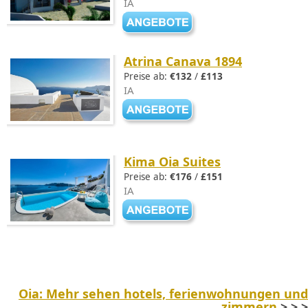
IA
Atrina Canava 1894
Preise ab:
€132
/
£113
IA
Kima Oia Suites
Preise ab:
€176
/
£151
IA
Oia: Mehr sehen hotels, ferienwohnungen und
zimmern
> > >