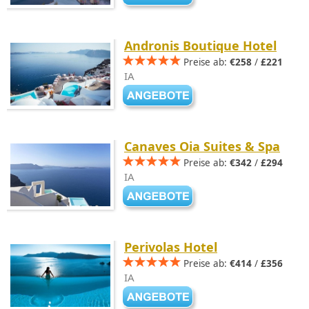
Andronis Boutique Hotel
Preise ab:
€258
/
£221
IA
Canaves Oia Suites & Spa
Preise ab:
€342
/
£294
IA
Perivolas Hotel
Preise ab:
€414
/
£356
IA