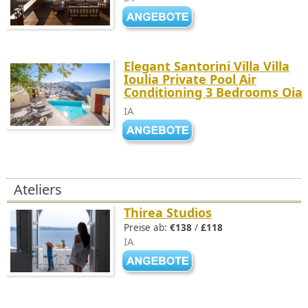
Elegant Santorini Villa Villa
Ioulia Private Pool Air
Conditioning 3 Bedrooms Oia
IA
Ateliers
Thirea Studios
Preise ab:
€138
/
£118
IA